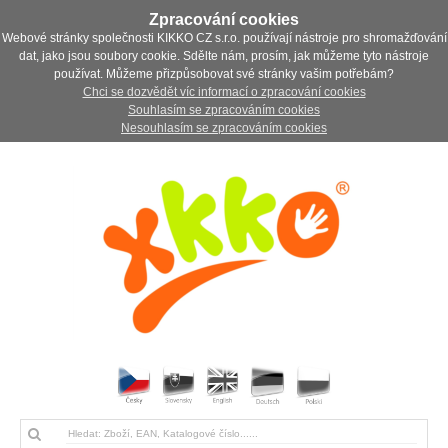
Zpracování cookies
Webové stránky společnosti KIKKO CZ s.r.o. používají nástroje pro shromažďování
dat, jako jsou soubory cookie. Sdělte nám, prosím, jak můžeme tyto nástroje
používat. Můžeme přizpůsobovat své stránky vašim potřebám?
Chci se dozvědět víc informací o zpracování cookies
Souhlasím se zpracováním cookies
Nesouhlasím se zpracováním cookies