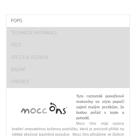
POPIS
TECHNICKÉ INFORMACE
PÉČE
ATESTY & OCENĚNÍ
BALENÍ
VÝROBCE
Tyto roztomilé ponožkové
mokasíny ve stylu papučí
zajistí malým prstíkům, že
budou pořád v teple a
pohodlí.
Mocc Ons mají vysoce
kvalitní omyvatelnou koženou podrážku, která je precizně přišitá na
měkké strečové bavlněné ponožce. Mocc Ons přinášíme ve čtyřech