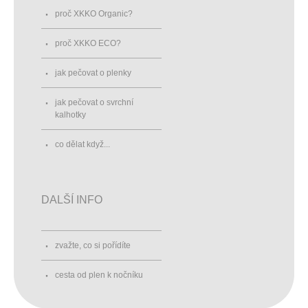
proč XKKO Organic?
proč XKKO ECO?
jak pečovat o plenky
jak pečovat o svrchní
kalhotky
co dělat když...
DALŠÍ INFO
zvažte, co si pořídíte
cesta od plen k nočníku