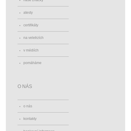
naše značky
atesty
certifikáty
na veletrzích
v médiích
pomáháme
O NÁS
o nás
kontakty