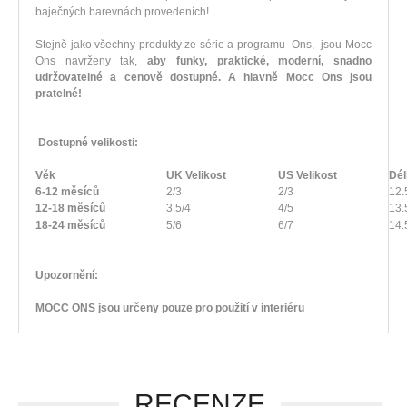
baječných barevnách provedeních!
Stejně jako všechny produkty ze série a programu Ons, jsou Mocc
Ons navrženy tak,
aby funky, praktické, moderní, snadno
udržovatelné a cenově dostupné. A hlavně Mocc Ons jsou
pratelné!
Dostupné velikosti:
Věk
UK Velikost
US Velikost
Dél
6-12 měsíců
2/3
2/3
12.
12-18 měsíců
3.5/4
4/5
13.
18-24 měsíců
5/6
6/7
14.
Upozornění:
MOCC ONS jsou určeny pouze pro použití v interiéru
RECENZE