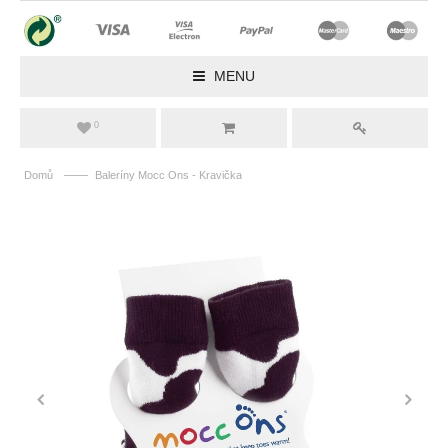
MENU
0
——
Domů
Baleríny Mocc Ons - Kravička