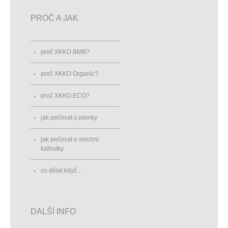
PROČ A JAK
proč XKKO BMB?
proč XKKO Organic?
proč XKKO ECO?
jak pečovat o plenky
jak pečovat o svrchní
kalhotky
co dělat když...
DALŠÍ INFO