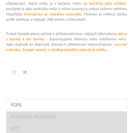
přebalování. Jejich místo je v kočárku nebo
na kočárku jako stínítko
,
použijete je jako podložku nebo k utírání pusinky a pokud vašemu miminku
nepořídíte
muchláčka ze stejného materiálu
, miminko si měkkou plínku
určitě zamiluje a nebude chtít usínat s ničím jiným.
Pokud hledáte pleny určené k přebalování jsou nejlepší alternativou
pleny
z bavlny
a
bio bavlny
- doporučujeme bělenou nebo nebělenou verzi.
Jako doplněk ke čtvercový plenám k přebalování doporučujeme
svrchní
kalhotky
,
Snappi sponky
a
biodegradabilní separační vložky.
POPIS
TECHNICKÉ INFORMACE
PÉČE