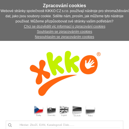
Zpracování cookies
Webové stránky společnosti KIKKO CZ s.r.o. používají nástroje pro shromažďování
dat, jako jsou soubory cookie. Sdělte nám, prosím, jak můžeme tyto nástroje
používat. Můžeme přizpůsobovat své stránky vašim potřebám?
Chci se dozvědět víc informací o zpracování cookies
Souhlasím se zpracováním cookies
Nesouhlasím se zpracováním cookies