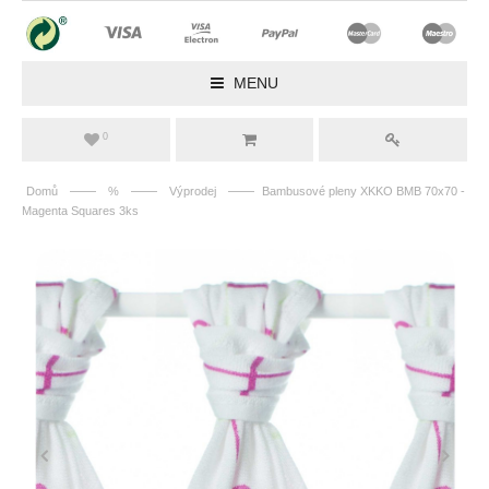
MENU
0
——
——
——
Domů
%
Výprodej
Bambusové pleny XKKO BMB 70x70 -
Magenta Squares 3ks