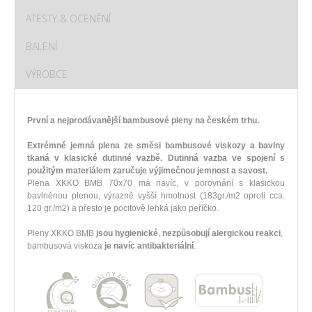
ATESTY & OCENĚNÍ
BALENÍ
VÝROBCE
První a nejprodávanější bambusové pleny na českém trhu.
Extrémně jemná plena ze směsi bambusové viskozy a bavlny
tkaná v klasické dutinné vazbě. Dutinná vazba ve spojení s
použitým materiálem zaručuje výjimečnou jemnost a savost.
Plena XKKO BMB 70x70 má navíc, v porovnání s klasickou
bavlněnou plenou, výrazně vyšší hmotnost (183gr./m2 oproti cca.
120 gr./m2) a přesto je pocitově lehká jako peříčko.
Pleny XKKO BMB
jsou hygienické
,
nezpůsobují alergickou reakci
,
bambusová viskoza
je navíc antibakteriální
.