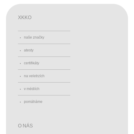
XKKO
naše značky
atesty
certifikáty
na veletrzích
v médiích
pomáháme
O NÁS