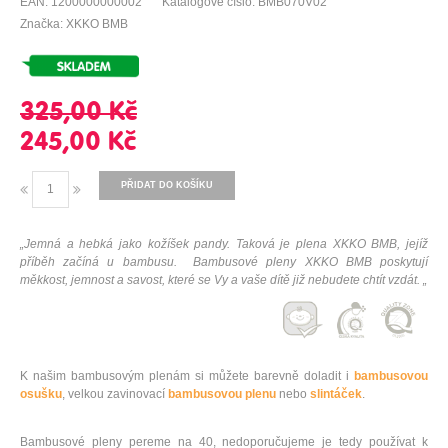
EAN: 1200000000002
Katalogové číslo: BMB070V02
Značka: XKKO BMB
325,00 Kč
245,00 Kč
PŘIDAT DO KOŠÍKU
„Jemná a hebká jako kožíšek pandy. Taková je plena XKKO BMB, jejíž
příběh začíná u bambusu. Bambusové pleny XKKO BMB poskytují
měkkost, jemnost a savost, které se Vy a vaše dítě již nebudete chtít vzdát. „
K našim bambusovým plenám si můžete barevně doladit i
bambusovou
osušku
, velkou zavinovací
bambusovou plenu
nebo
slintáček
.
Bambusové pleny pereme na 40, nedoporučujeme je tedy používat k